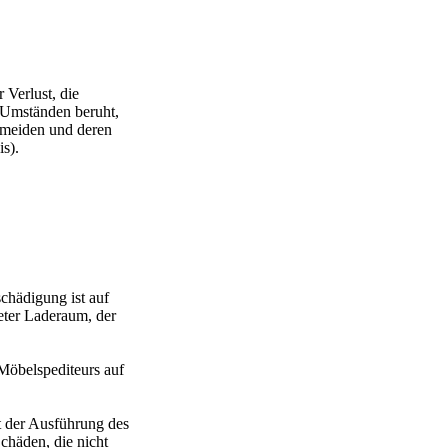
 Verlust, die
f Umständen beruht,
ermeiden und deren
s).
chädigung ist auf
ter Laderaum, der
 Möbelspediteurs auf
t der Ausführung des
häden, die nicht