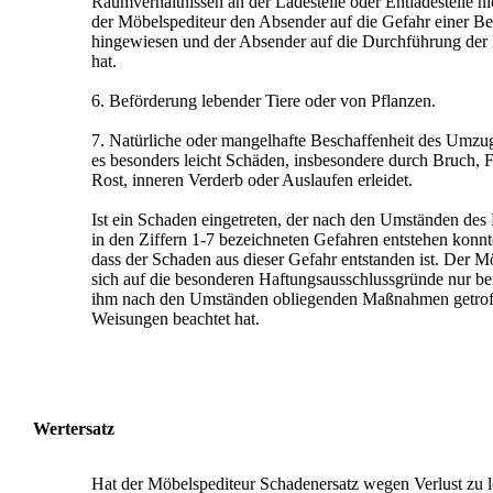
Raumverhältnissen an der Ladestelle oder Entladestelle nic
der Möbelspediteur den Absender auf die Gefahr einer B
hingewiesen und der Absender auf die Durchführung der 
hat.
6. Beförderung lebender Tiere oder von Pflanzen.
7. Natürliche oder mangelhafte Beschaffenheit des Umzu
es besonders leicht Schäden, insbesondere durch Bruch, 
Rost, inneren Verderb oder Auslaufen erleidet.
Ist ein Schaden eingetreten, der nach den Umständen des F
in den Ziffern 1-7 bezeichneten Gefahren entstehen konnt
dass der Schaden aus dieser Gefahr entstanden ist. Der M
sich auf die besonderen Haftungsausschlussgründe nur ber
ihm nach den Umständen obliegenden Maßnahmen getrof
Weisungen beachtet hat.
Wertersatz
Hat der Möbelspediteur Schadenersatz wegen Verlust zu lei