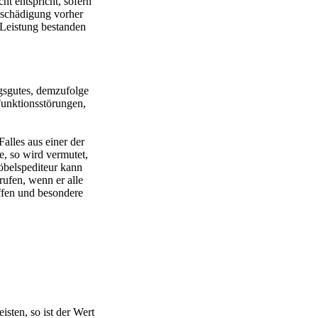
ht entspricht, sofern
eschädigung vorher
Leistung bestanden
gsgutes, demzufolge
Funktionsstörungen,
alles aus einer der
e, so wird vermutet,
öbelspediteur kann
ufen, wenn er alle
fen und besondere
sten, so ist der Wert